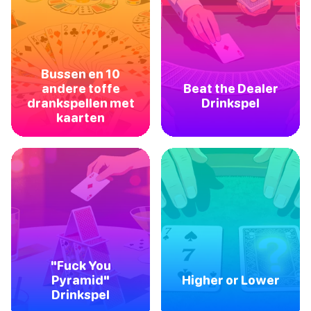
Bussen en 10
andere toffe
Beat the Dealer
drankspellen met
Drinkspel
kaarten
"Fuck You
Pyramid"
Higher or Lower
Drinkspel