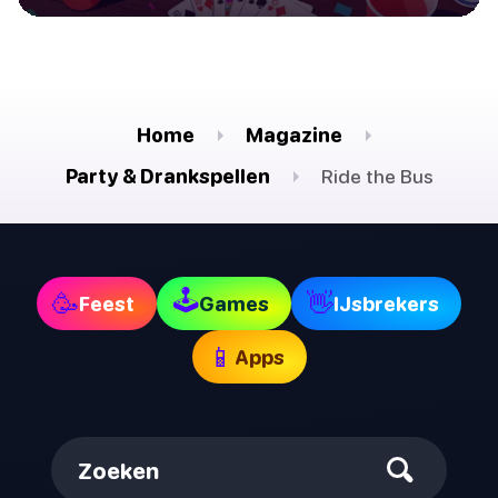
Home
Magazine
Party & Drankspellen
Ride the Bus
🕹
🥳
👋
Feest
Games
IJsbrekers
📱
Apps
Zoeken