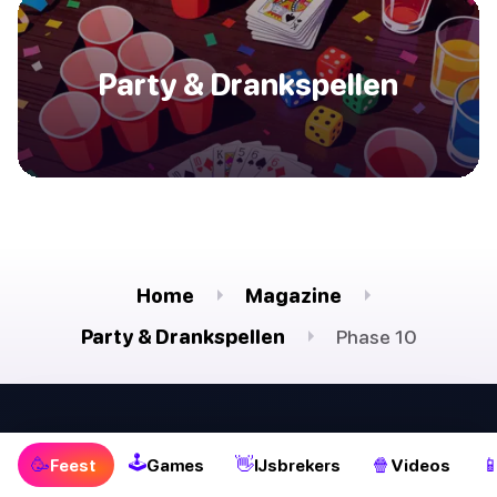
Party & Drankspellen
Home
Magazine
Party & Drankspellen
Phase 10
🕹
🥳
👋
🕹
Feest
Games
IJsbrekers
🥳
👋
🍿

Feest
Games
IJsbrekers
Videos