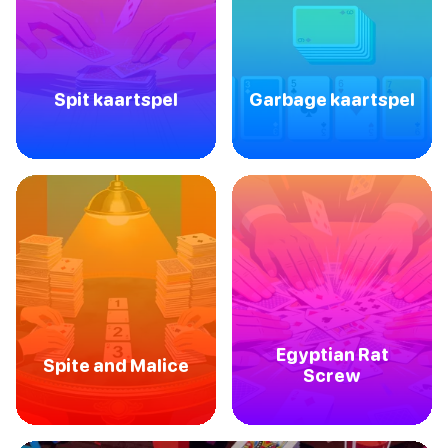
Spit kaartspel
Garbage kaartspel
Egyptian Rat
Spite and Malice
Screw