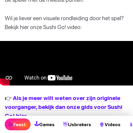
Wil je liever een visuele rondleiding door het spel?
Bekijk hier onze Sushi Go! video:
👉
Als je meer wilt weten over zijn originele
voorganger, bekijk dan onze gids voor Sushi
Go! hier.
🕹
🥳
👋
🍿

Feest
Games
IJsbrekers
Videos