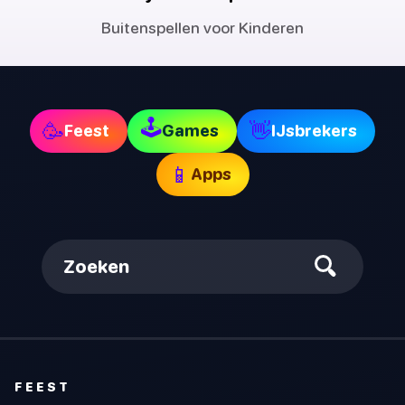
Buitenspellen voor Kinderen
🕹
🥳
👋
Feest
Games
IJsbrekers
📱
Apps
Zoeken
FEEST