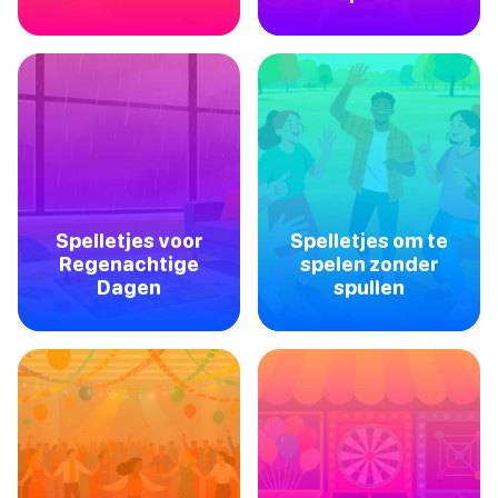
Spelletjes voor
Spelletjes om te
Regenachtige
spelen zonder
Dagen
spullen