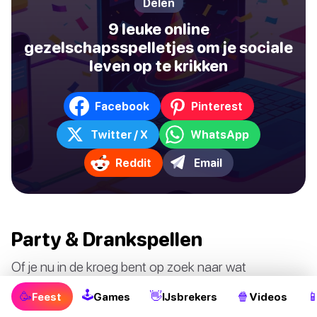
Delen
9 leuke online
gezelschapsspelletjes om je sociale
leven op te krikken
Facebook
Pinterest
Twitter / X
WhatsApp
Reddit
Email
Party & Drankspellen
Of je nu in de kroeg bent op zoek naar wat
drankspellen, of bij iemand thuis bent op zoek naar
🕹
🥳
👋
🍿

Feest
Games
IJsbrekers
Videos
gezelschapsspellen. Wij helpen je aan de beste