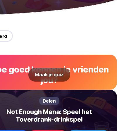
erd
e goed kennen je vrienden
Maak je quiz
jou?
Delen
Not Enough Mana: Speel het
Toverdrank-drinkspel