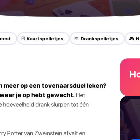
Feest
🃏 Kaartspelletjes
🍺 Drankspelletjes
🎮 N
Ho
en meer op een tovenaarsduel leken?
waar je op hebt gewacht.
Het
e hoeveelheid drank slurpen tot één
rry Potter van Zweinstein afvalt en