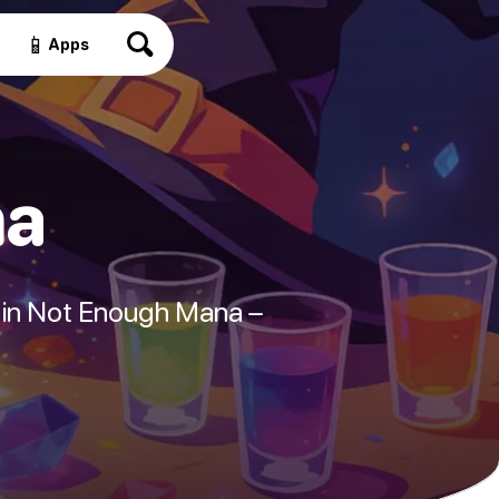
📱
Apps
na
n in Not Enough Mana –