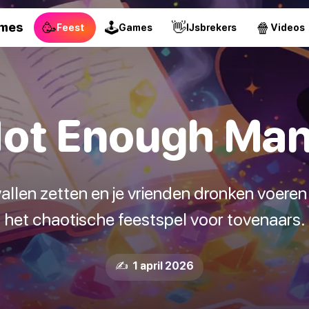
🥳
🕹
👋
🍿
ames
Feest
Games
IJsbrekers
Videos
ot Enough Ma
vallen zetten en je vrienden dronken voere
het chaotische feestspel voor tovenaars.
✍️ 1 april 2026