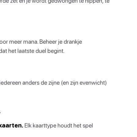
rde zet en je wordt gedwongen te nippen, te
 voor meer mana. Beheer je drankje
at het laatste duel begint.
iedereen anders de zijne (en zijn evenwicht)
s
 kaarten.
Elk kaarttype houdt het spel