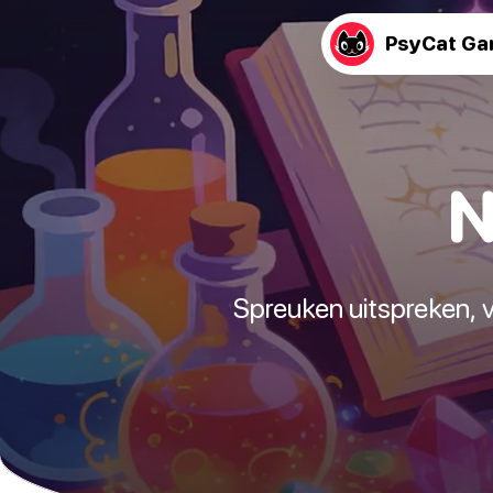
PsyCat G
N
Spreuken uitspreken, 