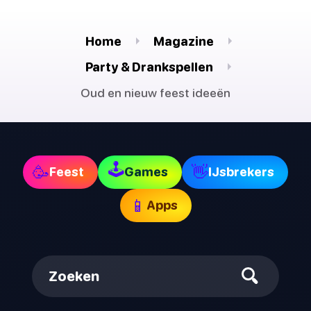
Home
Magazine
Party & Drankspellen
Oud en nieuw feest ideeën
🕹
🥳
👋
Feest
Games
IJsbrekers
📱
Apps
Zoeken