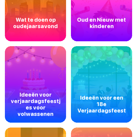
Wat te doen op
Oud en Nieuw met
oudejaarsavond
kinderen
Ideeën voor
Ideeën voor een
verjaardagsfeestj
18e
es voor
Verjaardagsfeest
volwassenen