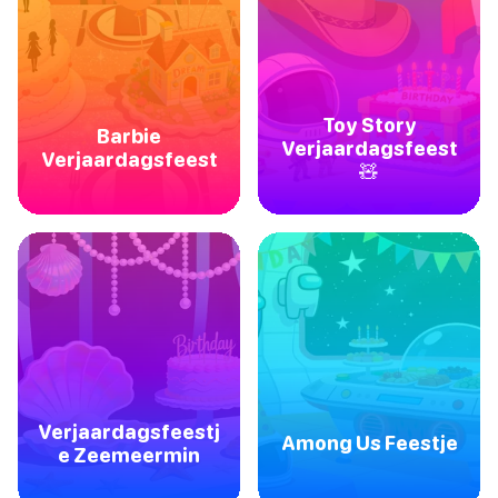
Toy Story
Barbie
Verjaardagsfeest
Verjaardagsfeest
🧸
Verjaardagsfeestj
Among Us Feestje
e Zeemeermin