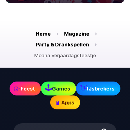
Home
Magazine
Party & Drankspellen
Moana Verjaardagsfeestje
🕹
🥳
👋
Feest
Games
IJsbrekers
📱
Apps