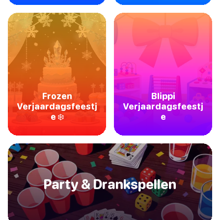
Frozen
Blippi
Verjaardagsfeestj
Verjaardagsfeestj
e ❄️
e
Party & Drankspellen