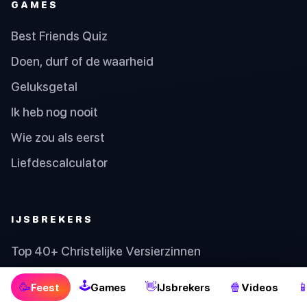
GAMES
Best Friends Quiz
Doen, durf of de waarheid
Geluksgetal
Ik heb nog nooit
Wie zou als eerst
Liefdescalculator
IJSBREKERS
Top 40+ Christelijke Versierzinnen
De Beste Seks-Apps voor Koppels in 2025
🕹
🥳
👋
🍿

Feest
Games
IJsbrekers
Videos
40 zieke grappen waardoor je je vreselijk voelt