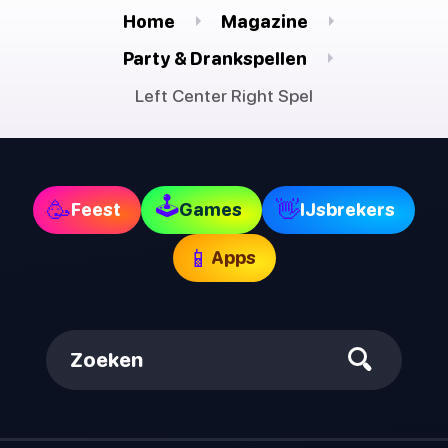
Home
Magazine
Party & Drankspellen
Left Center Right Spel
🕹
🥳
👋
Feest
Games
IJsbrekers
📱
Apps
Zoeken