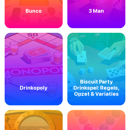
Bunco
3 Man
Biscuit Party
Drinkopoly
Drinkspel: Regels,
Opzet & Variaties