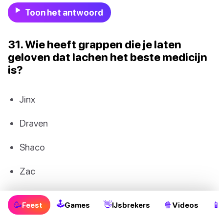
Toon het antwoord
31. Wie heeft grappen die je laten
geloven dat lachen het beste medicijn
is?
Jinx
Draven
Shaco
Zac
🕹
🥳
👋
🍿

Feest
Games
IJsbrekers
Videos
Toon het antwoord