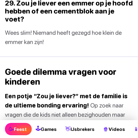
29. Zou je liever een emmer op je hoofd
hebben of een cementblok aan je
voet?
Wees slim! Niemand heeft gezegd hoe klein de
emmer kan zijn!
Goede dilemma vragen voor
kinderen
Een potje “Zou je liever?” met de familie is
de ultieme bonding ervaring!
Op zoek naar
vragen die de kids niet alleen bezighouden maar
ook aan het denken zetten? Deze lijst staat garant
🕹
🥳
👋
🍿

Feest
Games
IJsbrekers
Videos
voor uren speelplezier: