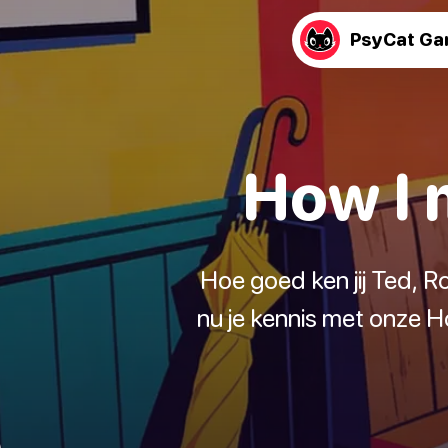
PsyCat G
How I 
Hoe goed ken jij Ted, R
nu je kennis met onze H