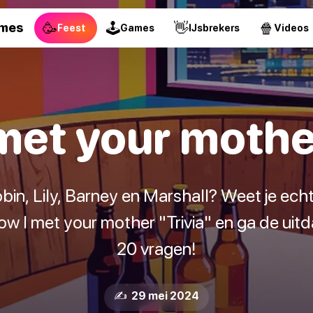
🥳
🕹
👋
🍿
ames
Feest
Games
IJsbrekers
Videos
met your mother
obin, Lily, Barney en Marshall? Weet je echt
ow I met your mother "Trivia" en ga de ui
20 vragen!
✍️ 29 mei 2024