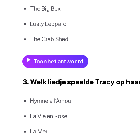
The Big Box
Lusty Leopard
The Crab Shed
Toon het antwoord
3. Welk liedje speelde Tracy op haa
Hymne a l’Amour
La Vie en Rose
La Mer