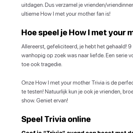
uitdagen. Dus verzamel je vrienden/vriendinne
ultieme How I met your mother fan is!
Hoe speel je How I met your 
Allereerst, gefeliciteerd, je hebt het gehaald!
wanhopig op zoek was naar liefde. Een serie v
toe ook tragedie.
Onze How I met your mother Trivia is de perfec
te testen! Natuurlijk kun je ook je vrienden, b
show. Geniet ervan!
Speel Trivia online
Geef je “Trivia” avond een boost met de