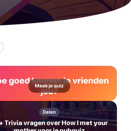
e goed kennen je vrienden
Maak je quiz
jou?
Delen
+ Trivia vragen over How I met your
mother voor je pubquiz