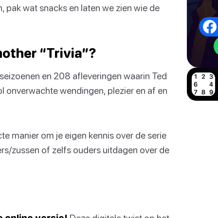
n, pak wat snacks en laten we zien wie de
mother “Trivia”?
 9 seizoenen en 208 afleveringen waarin Ted
ol onverwachte wendingen, plezier en af en
te manier om je eigen kennis over de serie
roers/zussen of zelfs ouders uitdagen over de
 online versie!
Deze digitale twist op het