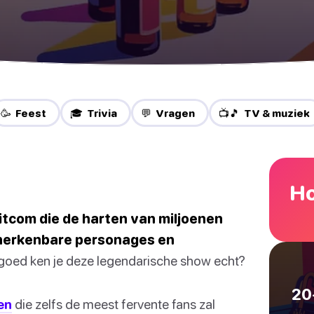
🥳 Feest
🎓 Trivia
💬 Vragen
📺🎵 TV & muziek
Ho
itcom die de harten van miljoenen
, herkenbare personages en
oed ken je deze legendarische show echt?
20
en
die zelfs de meest fervente fans zal