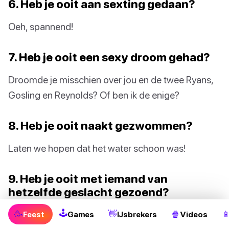
6. Heb je ooit aan sexting gedaan?
Oeh, spannend!
7. Heb je ooit een sexy droom gehad?
Droomde je misschien over jou en de twee Ryans,
Gosling en Reynolds? Of ben ik de enige?
8. Heb je ooit naakt gezwommen?
Laten we hopen dat het water schoon was!
9. Heb je ooit met iemand van
hetzelfde geslacht gezoend?
🕹
Eens kijken, wie kust er nu eigenlijk beter?
🥳
👋
🍿

Feest
Games
IJsbrekers
Videos