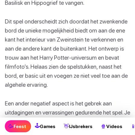
Basilisk en Hippogrief te vangen.
Dit spel onderscheidt zich doordat het zwenkende
bord de unieke mogelijkheid biedt om aan de ene
kant het interieur van Zweinstein te verkennen en
aan de andere kant de buitenkant. Het ontwerp is
trouw aan het Harry Potter-universum en bevat
filmfoto’s. Helaas zien de spelstukken, naast het
bord, er basic uit en voegen ze niet veel toe aan de
algehele ervaring.
Een ander negatief aspect is het gebrek aan
uitdagingen en verrassingen gedurende het spel. Je
gooit een dobbelsteen, verzamelt kaarten totdat je
🕹
🥳
👋
🍿

Feest
Games
IJsbrekers
Videos
een magisch beest vangt, en herhaalt. Daarom