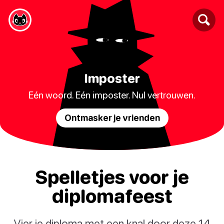
Imposter
Eén woord. Eén imposter. Nul vertrouwen.
Ontmasker je vrienden
Spelletjes voor je
diplomafeest
Vier je diploma met een knal door deze 14