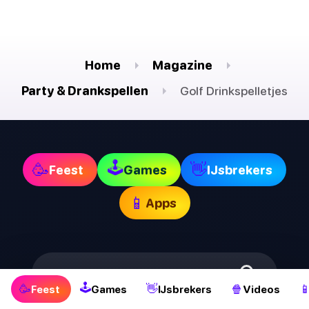
Home
Magazine
Party & Drankspellen
Golf Drinkspelletjes
🕹
🥳
👋
Feest
Games
IJsbrekers
📱
Apps
Zoeken
🕹
🥳
👋
🍿

Feest
Games
IJsbrekers
Videos