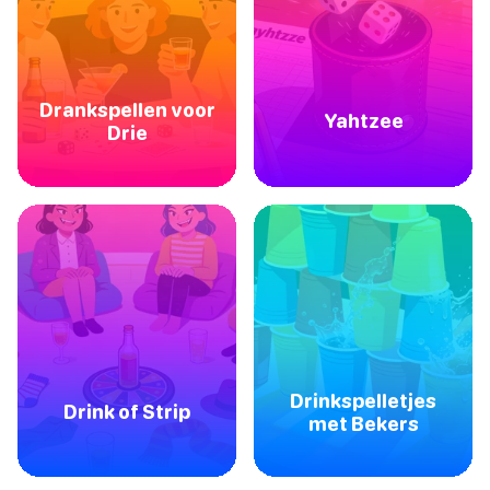
Drankspellen voor
Yahtzee
Drie
Drinkspelletjes
Drink of Strip
met Bekers