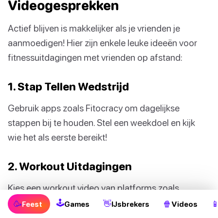
Videogesprekken
Actief blijven is makkelijker als je vrienden je
aanmoedigen! Hier zijn enkele leuke ideeën voor
fitnessuitdagingen met vrienden op afstand:
1. Stap Tellen Wedstrijd
Gebruik apps zoals Fitocracy om dagelijkse
stappen bij te houden. Stel een weekdoel en kijk
wie het als eerste bereikt!
2. Workout Uitdagingen
Kies een workout video van platforms zoals
YouTube, waar je een overvloed aan opties kunt
🕹
🥳
👋
🍿

Feest
Games
IJsbrekers
Videos
vinden om samen te volgen. Je kunt zelfs je eigen