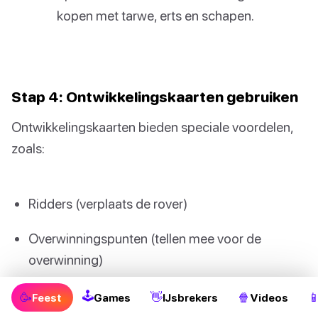
kopen met tarwe, erts en schapen.
Stap 4: Ontwikkelingskaarten gebruiken
Ontwikkelingskaarten bieden speciale voordelen,
zoals:
Ridders (verplaats de rover)
Overwinningspunten (tellen mee voor de
overwinning)
Voortgangskaarten (bouw wegen of verzamel
🕹
🥳
👋
🍿

Feest
Games
IJsbrekers
Videos
grondstoffen)