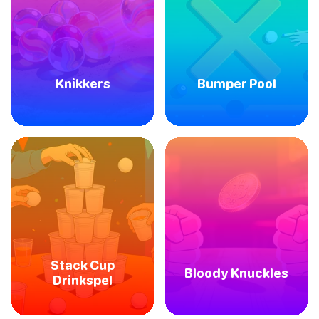
Knikkers
Bumper Pool
Stack Cup
Bloody Knuckles
Drinkspel