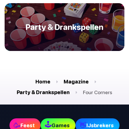
Party & Drankspellen
Home
Magazine
Party & Drankspellen
Four Corners
🕹
🥳
👋
Feest
Games
IJsbrekers