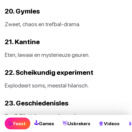
20. Gymles
Zweet, chaos en trefbal-drama.
21. Kantine
Eten, lawaai en mysterieuze geuren.
22. Scheikundig experiment
Explodeert soms, meestal hilarisch.
23. Geschiedenisles
Saai? Of stiekem een dramashow.
🕹
🥳
👋
🍿

Feest
Games
IJsbrekers
Videos