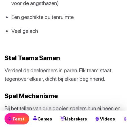
voor de angsthazen)
Een geschikte buitenruimte
Veel gelach
Stel Teams Samen
Verdeel de deelnemers in paren. Elk team staat
tegenover elkaar, dicht bij elkaar beginnend.
Spel Mechanisme
Bij het tellen van drie gooien spelers hun ei heen en
weer. Na elke succesvolle vangst zetten ze een
🕹
🥳
👋
🍿

Feest
Games
IJsbrekers
Videos
stap naar achteren om de afstand te vergroten.