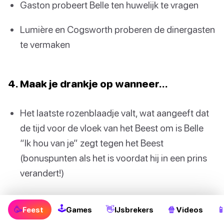
Gaston probeert Belle ten huwelijk te vragen
Lumière en Cogsworth proberen de dinergasten
te vermaken
4. Maak je drankje op wanneer…
Het laatste rozenblaadje valt, wat aangeeft dat
de tijd voor de vloek van het Beest om is Belle
“Ik hou van je” zegt tegen het Beest
(bonuspunten als het is voordat hij in een prins
verandert!)
🕹
🥳
👋
🍿

Feest
Games
IJsbrekers
Videos
De volgende keer dat je op zoek bent naar