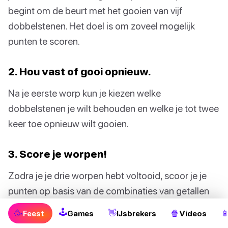
begint om de beurt met het gooien van vijf
dobbelstenen. Het doel is om zoveel mogelijk
punten te scoren.
2. Hou vast of gooi opnieuw.
Na je eerste worp kun je kiezen welke
dobbelstenen je wilt behouden en welke je tot twee
keer toe opnieuw wilt gooien.
3. Score je worpen!
Zodra je je drie worpen hebt voltooid, scoor je je
punten op basis van de combinaties van getallen
die je hebt. Hier is een simpele uitleg:
🕹
🥳
👋
🍿

Feest
Games
IJsbrekers
Videos