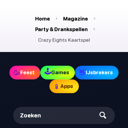
Home
Magazine
Party & Drankspellen
Crazy Eights Kaartspel
🕹
🥳
👋
Feest
Games
IJsbrekers
📱
Apps
Zoeken