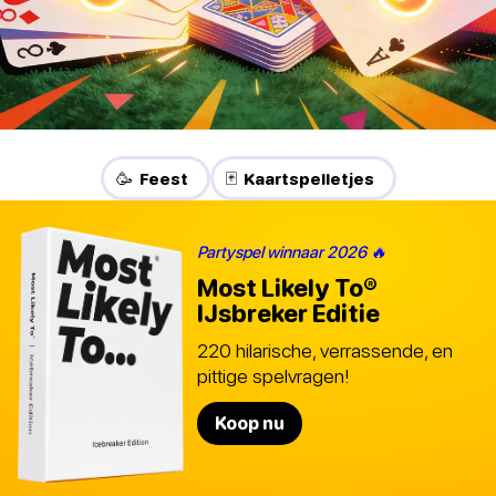
🥳 Feest
🃏 Kaartspelletjes
Partyspel winnaar 2026 🔥
Most Likely To®
IJsbreker Editie
220 hilarische, verrassende, en
pittige spelvragen!
Koop nu