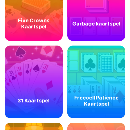
Five Crowns
Garbage kaartspel
Kaartspel
Freecell Patience
31 Kaartspel
Kaartspel