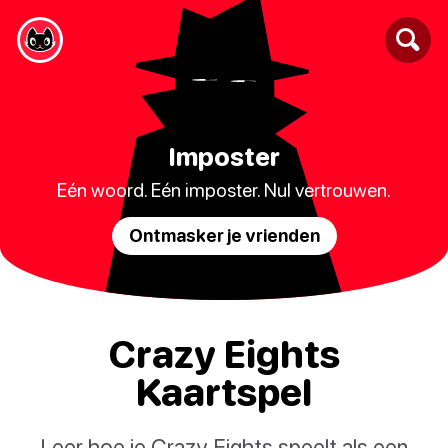
Imposter
Eén woord. Eén imposter. Nul vertrouwen.
Ontmasker je vrienden
Crazy Eights
Kaartspel
Leer hoe je Crazy Eights speelt als een