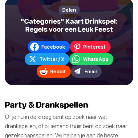
Delen
"Categories" Kaart Drinkspel:
Regels voor een Leuk Feest
Facebook
Pinterest
Twitter / X
WhatsApp
Reddit
Email
Party & Drankspellen
Of je nu in de kroeg bent op zoek naar wat
drankspellen, of bij iemand thuis bent op zoek naar
gezelschapsspellen. Wij helpen je aan de beste