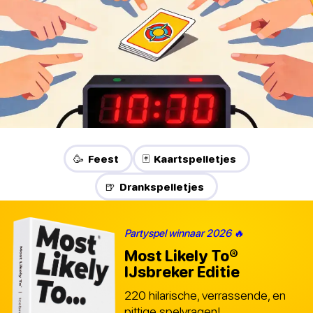
🥳 Feest
🃏 Kaartspelletjes
🍺 Drankspelletjes
Partyspel winnaar 2026 🔥
Most Likely To®
IJsbreker Editie
220 hilarische, verrassende, en
pittige spelvragen!