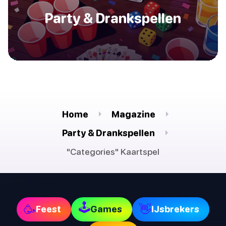
Party & Drankspellen
Home
Magazine
Party & Drankspellen
"Categories" Kaartspel
🕹
🥳
👋
Feest
Games
IJsbrekers