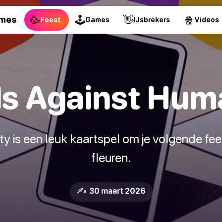
🥳
🕹
👋
🍿
ames
Feest
Games
IJsbrekers
Videos
s Against Hum
 is een leuk kaartspel om je volgende fee
fleuren.
✍️ 30 maart 2026