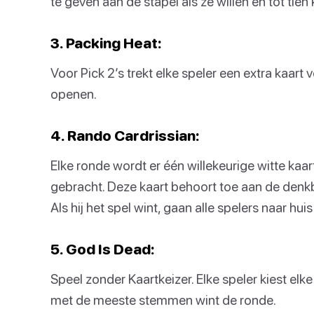
te geven aan de stapel als ze willen en tot tien 
3. Packing Heat:
Voor Pick 2’s trekt elke speler een extra kaart
openen.
4. Rando Cardrissian:
Elke ronde wordt er één willekeurige witte kaar
gebracht. Deze kaart behoort toe aan de denk
Als hij het spel wint, gaan alle spelers naar h
5. God Is Dead:
Speel zonder Kaartkeizer. Elke speler kiest elke
met de meeste stemmen wint de ronde.