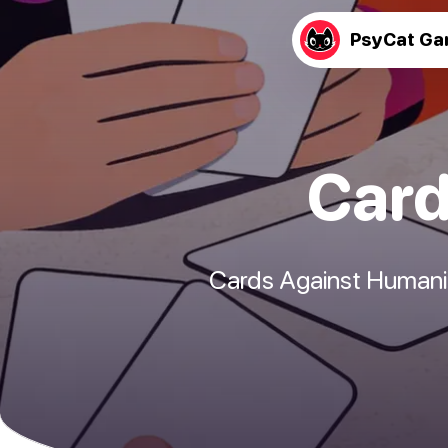
PsyCat G
Card
Cards Against Humanity