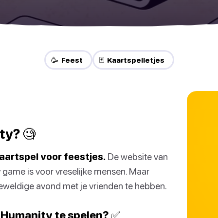
🥳 Feest
🃏 Kaartspelletjes
ty? 🧐
aartspel voor feestjes.
De website van
y game is voor vreselijke mensen. Maar
eweldige avond met je vrienden te hebben.
 Humanity te spelen? ✅