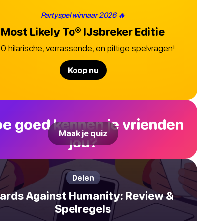
Partyspel winnaar 2026 🔥
Most Likely To®
IJsbreker Editie
0 hilarische, verrassende, en pittige spelvragen!
Koop nu
e goed kennen je vrienden
Maak je quiz
jou?
Delen
ards Against Humanity: Review &
Spelregels