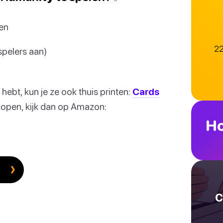
en
22
spelers aan)
ebt, kun je ze ook thuis printen:
Cards
 kopen, kijk dan op Amazon:
Ho
C