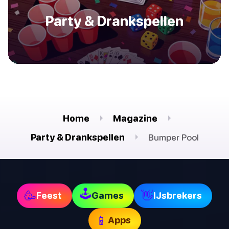
Party & Drankspellen
Home
Magazine
Party & Drankspellen
Bumper Pool
🕹
🥳
👋
Feest
Games
IJsbrekers
📱
Apps