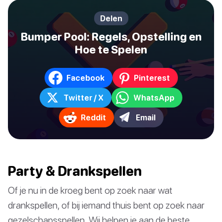
Delen
Bumper Pool: Regels, Opstelling en
Hoe te Spelen
Facebook
Pinterest
Twitter / X
WhatsApp
Reddit
Email
Party & Drankspellen
Of je nu in de kroeg bent op zoek naar wat
drankspellen, of bij iemand thuis bent op zoek naar
gezelschapsspellen. Wij helpen je aan de beste