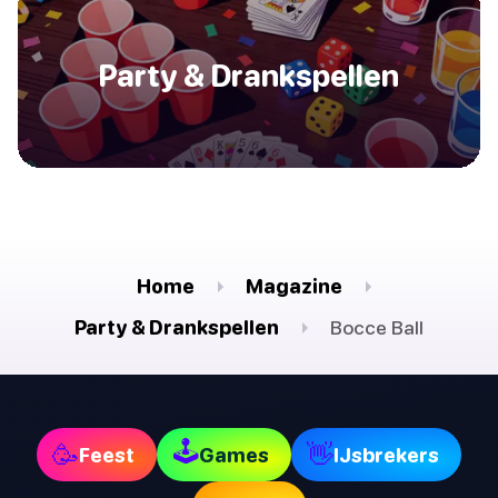
Party & Drankspellen
Home
Magazine
Party & Drankspellen
Bocce Ball
🕹
🥳
👋
Feest
Games
IJsbrekers