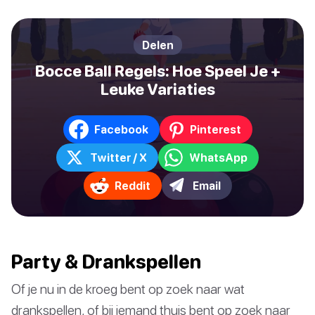
Delen
Bocce Ball Regels: Hoe Speel Je +
Leuke Variaties
Facebook
Pinterest
Twitter / X
WhatsApp
Reddit
Email
Party & Drankspellen
Of je nu in de kroeg bent op zoek naar wat
drankspellen, of bij iemand thuis bent op zoek naar