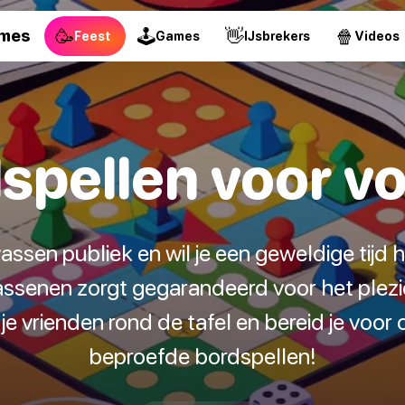
🥳
🕹
👋
🍿
ames
Feest
Games
IJsbrekers
Videos
spellen voor 
assen publiek en wil je een geweldige tijd 
ssenen zorgt gegarandeerd voor het plezi
je vrienden rond de tafel en bereid je voor
beproefde bordspellen!