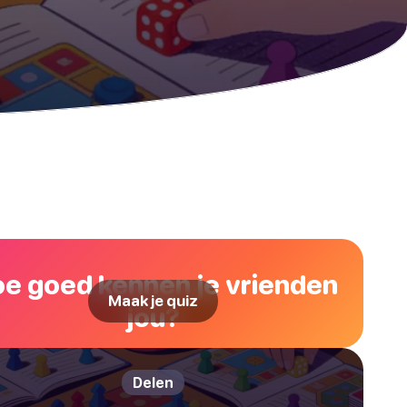
e goed kennen je vrienden
Maak je quiz
jou?
Delen