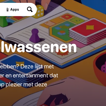
📱
Apps
volwassenen
hebben? Deze lijst met
er en entertainment dat
 op plezier met deze