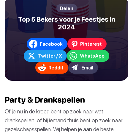
Delen
Top 5 Bekers voor je Feestjes in
2024
Facebook
Pinterest
Twitter / X
WhatsApp
Reddit
Email
Party & Drankspellen
Of je nu in de kroeg bent op zoek naar wat
drankspellen, of bij iemand thuis bent op zoek naar
gezelschapsspellen. Wij helpen je aan de beste