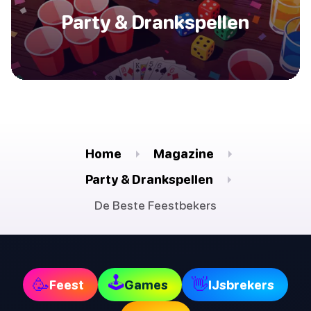
Party & Drankspellen
Home
Magazine
Party & Drankspellen
De Beste Feestbekers
🕹
🥳
👋
Feest
Games
IJsbrekers