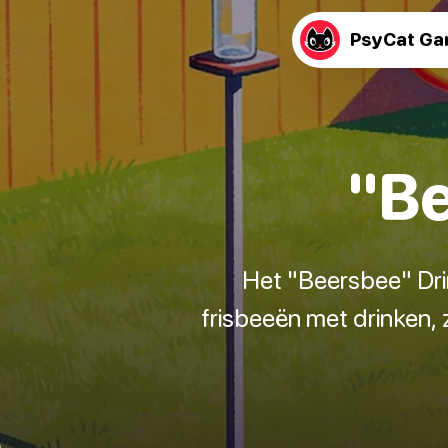
PsyCat G
"Be
Het "Beersbee" Dri
frisbeeën met drinken,