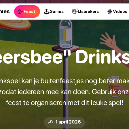
🥳
🕹
👋
🍿
ames
Feest
Games
IJsbrekers
Videos
ersbee" Drink
nkspel kan je buitenfeestjes nog beter ma
 zodat iedereen mee kan doen. Gebruik on
feest te organiseren met dit leuke spel!
✍️ 1 april 2026