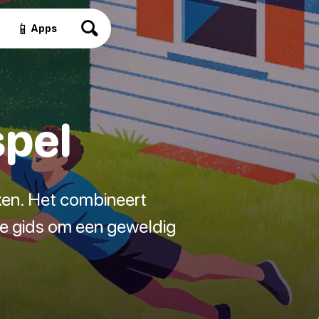
📱
Apps
spel
ken. Het combineert
ze gids om een geweldig