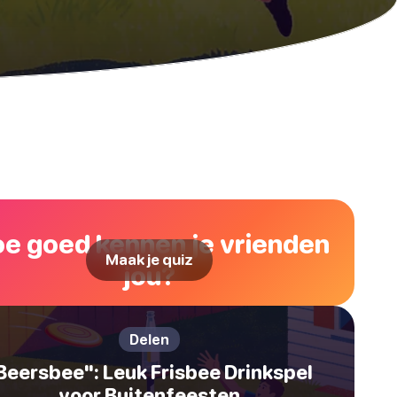
e goed kennen je vrienden
Maak je quiz
jou?
Delen
Beersbee": Leuk Frisbee Drinkspel
voor Buitenfeesten