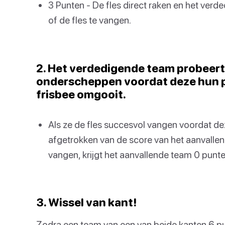
3 Punten - De fles direct raken en het verd
of de fles te vangen.
2. Het verdedigende team probeert 
onderscheppen voordat deze hun pa
frisbee omgooit.
Als ze de fles succesvol vangen voordat dez
afgetrokken van de score van het aanvallend
vangen, krijgt het aanvallende team 0 punte
3. Wissel van kant!
Zodra een team van een van beide kanten 6 pu