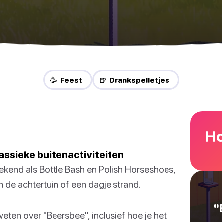
🥳 Feest
🍺 Drankspelletjes
Ho
assieke buitenactiviteiten
kend als Bottle Bash en Polish Horseshoes,
n de achtertuin of een dagje strand.
"
eten over "Beersbee", inclusief hoe je het