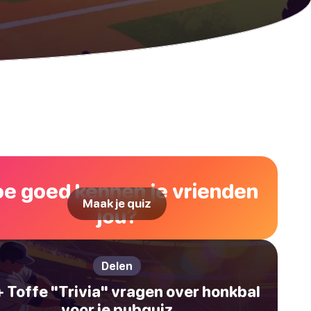
e goed kennen je vrienden
Maak je quiz
jou?
Delen
 Toffe "Trivia" vragen over honkbal
voor je pubquiz