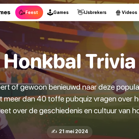
🥳
🕹
👋
🍿
ames
Feest
Games
IJsbrekers
Videos
Honkbal Trivia
pert of gewoon benieuwd naar deze popula
t meer dan 40 toffe pubquiz vragen over ho
eet over de geschiedenis en cultuur van h
✍️ 21 mei 2024