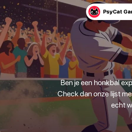
PsyCat G
Ben je een honkbal ex
Check dan onze lijst me
echt w