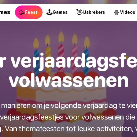
🥳
🕹
👋
🍿
ames
Feest
Games
IJsbrekers
Videos
r verjaardagsfe
volwassenen
 manieren om je volgende verjaardag te vi
 verjaardagsfeestjes voor volwassenen die
g. Van themafeesten tot leuke activiteiten, v