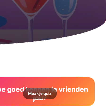
e goed kennen je vrienden
Maak je quiz
jou?