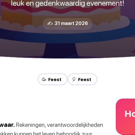
leuk en gedenkwaardig evenement!
✍️ 31 maart 2026
🥳 Feest
🎈 Feest
Ho
zwaar.
Rekeningen, verantwoordelijkheden
kken kunnen het leven behoorlijk zuur