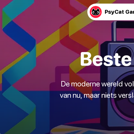
PsyCat G
Beste
De moderne wereld vol m
van nu, maar niets vers