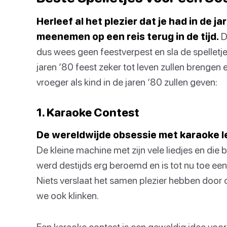
Herleef al het plezier dat je had in de ja
meenemen op een reis terug in de tijd.
D
dus wees geen feestverpest en sla de spelletjes 
jaren ‘80 feest zeker tot leven zullen brengen 
vroeger als kind in de jaren ‘80 zullen geven:
1. Karaoke Contest
De wereldwijde obsessie met karaoke lee
De kleine machine met zijn vele liedjes en di
werd destijds erg beroemd en is tot nu toe een 
Niets verslaat het samen plezier hebben door 
we ook klinken.
Een karaoke contest is een geweldig idee voor