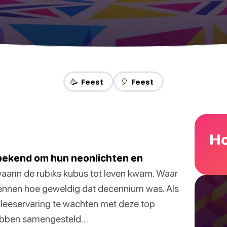
🥳 Feest
🎈 Feest
Ho
 bekend om hun neonlichten en
arin de rubiks kubus tot leven kwam. Waar
ntkennen hoe geweldig dat decennium was. Als
uke leeservaring te wachten met deze top
 hebben samengesteld…