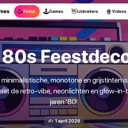
🥳
🕹
👋
🍿
ames
Feest
Games
IJsbrekers
Videos
 80s Feestdeco
inimalistische, monotone en grijstinten i
laat de retro-vibe, neonlichten en glow-in-
jaren '80!
✍️ 1 april 2026