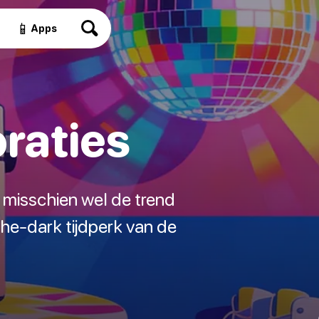
📱
Apps
raties
s misschien wel de trend
the-dark tijdperk van de