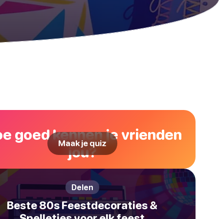
e goed kennen je vrienden
Maak je quiz
jou?
Delen
Beste 80s Feestdecoraties &
Spelletjes voor elk feest