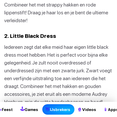
Combineer het met strappy hakken en rode
lippenstift! Draag je haar los en je bent de ultieme
verleidster!
2. Little Black Dress
Iedereen zegt dat elke meid haar eigen little black
dress moet hebben. Het is perfect voor bijna elke
gelegenheid. Je zult nooit overdressed of
underdressed zijn met een zwarte jurk. Zwart voegt
een verfijnde uitstraling toe aan iedereen die het
draagt. Combineer het met hakken en gouden
accessoires, je ziet eruit als een moderne Audrey
Hepburn, min de witte handschoenen en hoed!
🕹

👋
🍿
📱
Feest
Games
IJsbrekers
Videos
App