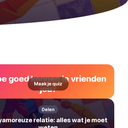
e goed kennen je vrienden
Maak je quiz
jou?
Delen
yamoreuze relatie: alles wat je moet
weten