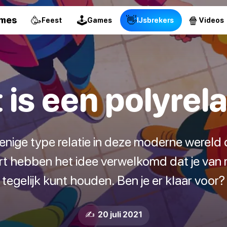
🥳
🕹
👋
🍿
ames
Feest
Games
IJsbrekers
Videos
 is een polyrela
nige type relatie in deze moderne wereld d
rt hebben het idee verwelkomd dat je van
tegelijk kunt houden. Ben je er klaar voor?
✍️ 20 juli 2021