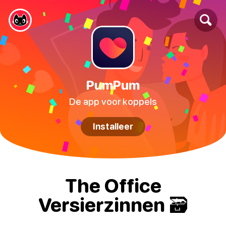
PumPum
De app voor koppels
Installeer
The Office
Versierzinnen 🗃️