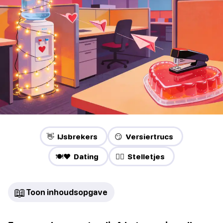
👋 IJsbrekers
😏 Versiertrucs
🍽️❤️ Dating
❤️‍🔥 Stelletjes
📖
Toon inhoudsopgave