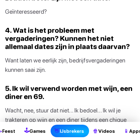
Geïnteresseerd?
4. Wat is het probleem met
vergaderingen? Kunnen het niet
allemaal dates zijn in plaats daarvan?
Want laten we eerlijk zijn, bedrijfsvergaderingen
kunnen saai zijn.
5. Ik wil verwend worden met wijn, een
diner en 69.
Wacht, nee, stuur dat niet… Ik bedoel… Ik wil je
trakteren op wijn en een diner tijdens een chique
date.
🕹

👋
🍿
📱
Feest
Games
IJsbrekers
Videos
App