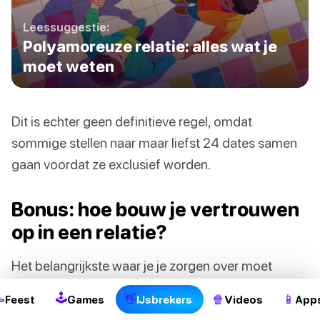
Leessuggestie:
Polyamoreuze relatie: alles wat je
moet weten
Dit is echter geen definitieve regel, omdat
sommige stellen naar maar liefst 24 dates samen
gaan voordat ze exclusief worden.
Bonus: hoe bouw je vertrouwen
op in een relatie?
Het belangrijkste waar je je zorgen over moet
maken als je een relatie begint, is vertrouwen.
🕹

👋
🍿
📱
Feest
Games
IJsbrekers
Videos
App
Vertrouwen is niet iets dat je alleen maar geeft of