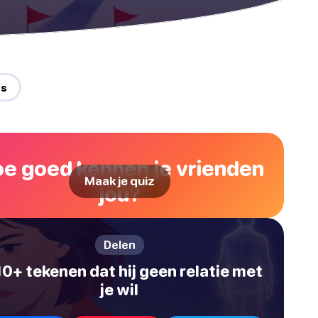
es
e goed kennen je vrienden
Maak je quiz
jou?
Delen
10+ tekenen dat hij geen relatie met
je wil