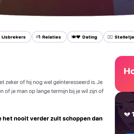
 IJsbrekers
💏 Relaties
🍽️❤️ Dating
❤️‍🔥 Stelletj
Ho
et zeker of hij nog wel geïnteresseerd is. Je
 of je man op lange termijn bij je wil zijn of
💔 
je het nooit verder zult schoppen dan