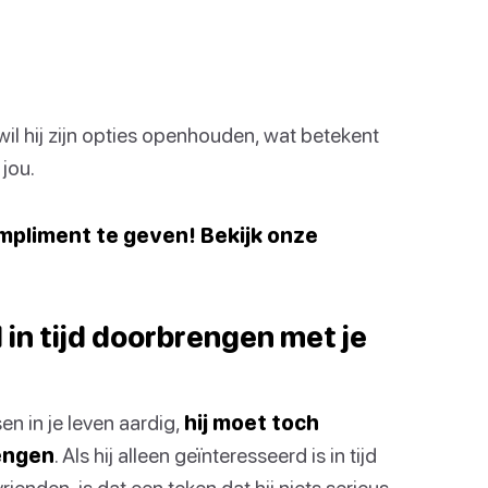
wil hij zijn opties openhouden, wat betekent
 jou.
mpliment te geven! Bekijk onze
d in tijd doorbrengen met je
en in je leven aardig,
hij moet toch
rengen
. Als hij alleen geïnteresseerd is in tijd
ienden, is dat een teken dat hij niets serieus