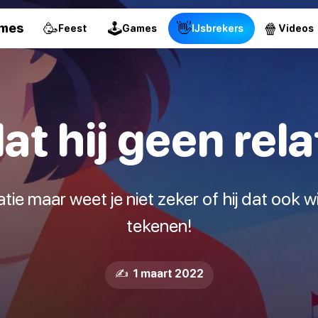
🥳
🕹
👋
🍿
ames
Feest
Games
IJsbrekers
Videos
t hij geen rela
atie maar weet je niet zeker of hij dat ook wi
tekenen!
✍️ 1 maart 2022