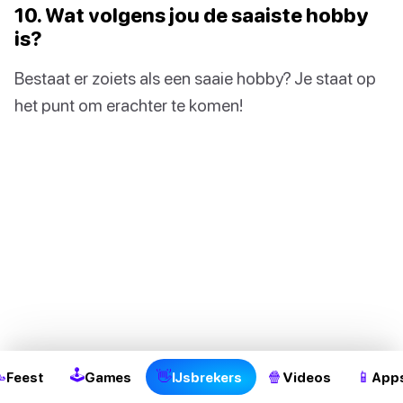
10. Wat volgens jou de saaiste hobby
is?
Bestaat er zoiets als een saaie hobby? Je staat op
het punt om erachter te komen!
2
🕹

👋
🍿
📱
Feest
Games
IJsbrekers
Videos
App