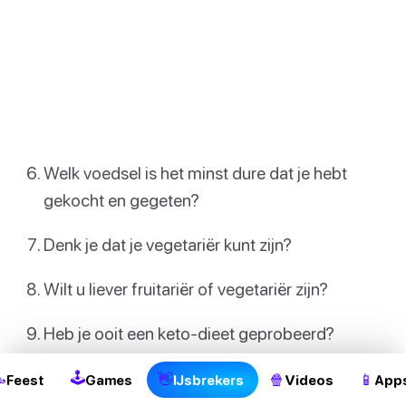
Welk voedsel is het minst dure dat je hebt
gekocht en gegeten?
Denk je dat je vegetariër kunt zijn?
Wilt u liever fruitariër of vegetariër zijn?
2
Heb je ooit een keto-dieet geprobeerd?
Hoeveel is uw gebruikelijke dagelijkse calorie-
🕹

👋
🍿
📱
Feest
Games
IJsbrekers
Videos
App
inname?