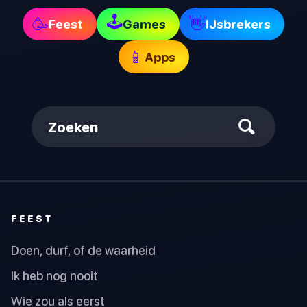
🕹
🥳
👋
Feest
Games
IJsbrekers
📱
Apps
Zoeken
FEEST
Doen, durf, of de waarheid
Ik heb nog nooit
Wie zou als eerst