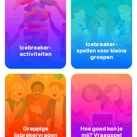
Icebreaker-
Icebreaker-
spellen voor kleine
activiteiten
groepen
Grappige
Hoe goed ken je
ijsbrekervragen
mij? Vraagspel