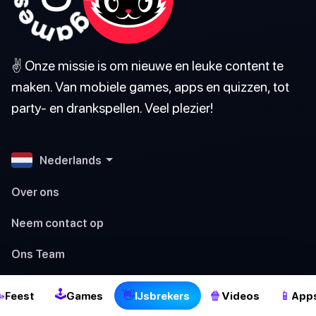
✌️ Onze missie is om nieuwe en leuke content te
maken. Van mobiele games, apps en quizzen, tot
party- en drankspellen. Veel plezier!
Nederlands
Over ons
Neem contact op
2
Ons Team
Onze Redactionele Normen
🕹

👋
🍿
📱
Feest
Games
IJsbrekers
Videos
App
Servicevoorwaarden