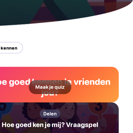
n kennen
e goed kennen je vrienden
Maak je quiz
jou?
Delen
Hoe goed ken je mij? Vraagspel