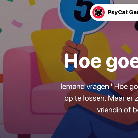
PsyCat G
Hoe goe
Iemand vragen "Hoe goe
op te lossen. Maar er 
vriendin of 