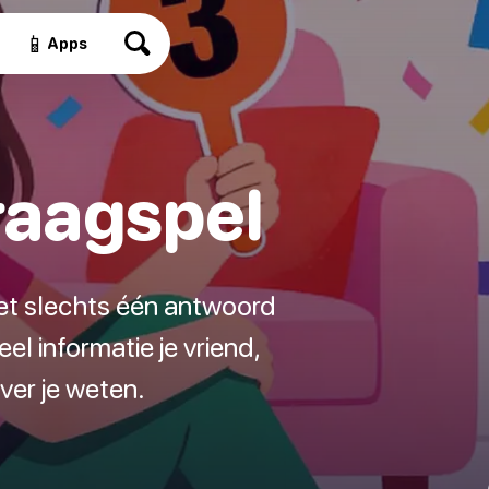
📱
Apps
raagspel
et slechts één antwoord
l informatie je vriend,
ver je weten.