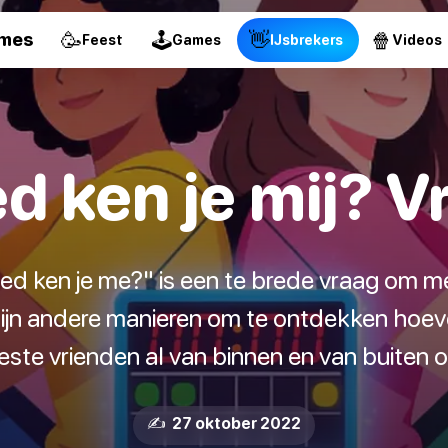
🥳
🕹
👋
🍿
ames
Feest
Games
IJsbrekers
Videos
d ken je mij? V
d ken je me?" is een te brede vraag om m
zijn andere manieren om te ontdekken hoevee
beste vrienden al van binnen en van buiten o
✍️ 27 oktober 2022