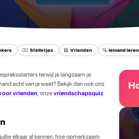
ekers
❤️‍🔥 Stelletjes
👯 Vrienden
🔍 Iemand lere
spreksstarters terwijl je langzaam je
Ho
emand echt van je weet? Bekijk dan ook ons
voor vrienden
, onze
vriendschapsquiz
en
 jullie elkaar al kennen, hoe opmerkzaam