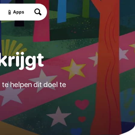
📱
Apps
krijgt
 te helpen dit doel te
.