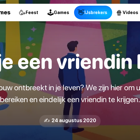
🥳
🕹
👋
🍿
ames
Feest
Games
IJsbrekers
Videos
e een vriendin 
ouw ontbreekt in je leven? We zijn hier om u
bereiken en eindelijk een vriendin te krijgen
✍️ 24 augustus 2020