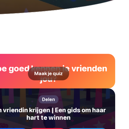
e goed kennen je vrienden
Maak je quiz
jou?
Delen
 vriendin krijgen | Een gids om haar
hart te winnen