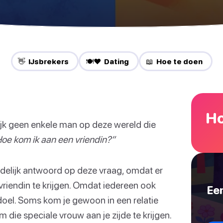
👋 IJsbrekers
🍽️❤️ Dating
📖 Hoe te doen
Ho
lijk geen enkele man op deze wereld die
oe kom ik aan een vriendin?”
uidelijk antwoord op deze vraag, omdat er
riendin te krijgen. Omdat iedereen ook
Een
doel. Soms kom je gewoon in een relatie
 die speciale vrouw aan je zijde te krijgen.