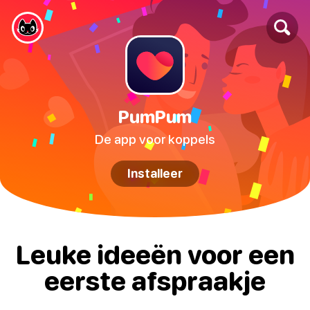
PumPum
De app voor koppels
Installeer
Leuke ideeën voor een
eerste afspraakje