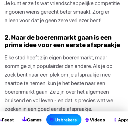
Je kunt er zelfs wat vriendschappelijke competitie
ingooien wiens gerecht beter smaakt. Zorg er
alleen voor dat je geen zere verliezer bent!
2. Naar de boerenmarkt gaan is een
prima idee voor een eerste afspraakje
Elke stad heeft zijn eigen boerenmarkt, maar
sommige zijn populairder dan andere. Als je op
zoek bent naar een plek om je afspraakje mee
naartoe te nemen, kun je het beste naar een
boerenmarkt gaan. Ze zijn over het algemeen
bruisend en vol leven - en dat is precies wat we
zoeken in een goed eerste afspraakje.
🕹

👋
🍿
📱
Feest
Games
IJsbrekers
Videos
App
Wat ook leuk is aan naar de boerenmarkten gaan is