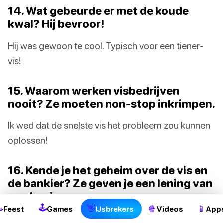
14. Wat gebeurde er met de koude
kwal? Hij bevroor!
Hij was gewoon te cool. Typisch voor een tiener-
vis!
15. Waarom werken visbedrijven
nooit? Ze moeten non-stop inkrimpen.
Ik wed dat de snelste vis het probleem zou kunnen
oplossen!
2
16. Kende je het geheim over de vis en
de bankier? Ze geven je een lening van
een haai.
🕹

👋
🍿
📱
Feest
Games
IJsbrekers
Videos
App
Misschien kun je ze vinden op sommige