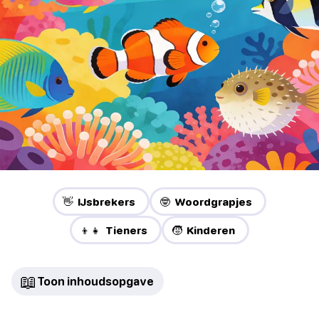
👋 IJsbrekers
🤓 Woordgrapjes
👦👧 Tieners
🧒 Kinderen
📖
Toon inhoudsopgave