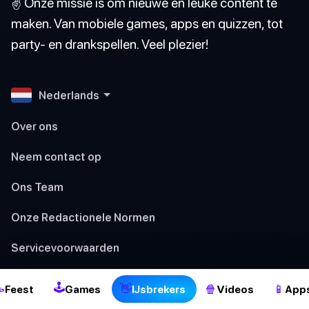
✌️ Onze missie is om nieuwe en leuke content te
maken. Van mobiele games, apps en quizzen, tot
party- en drankspellen. Veel plezier!
Nederlands
Over ons
Neem contact op
Ons Team
Onze Redactionele Normen
2
Servicevoorwaarden
Privacybeleid
🕹

👋
🍿
📱
Feest
Games
IJsbrekers
Videos
App
Cookiebeleid