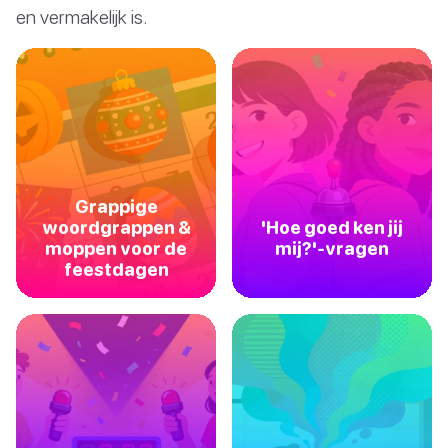
en vermakelijk is.
Grappige
woordgrappen &
'Hoe goed ken jij
moppen voor de
mij?'-vragen
feestdagen