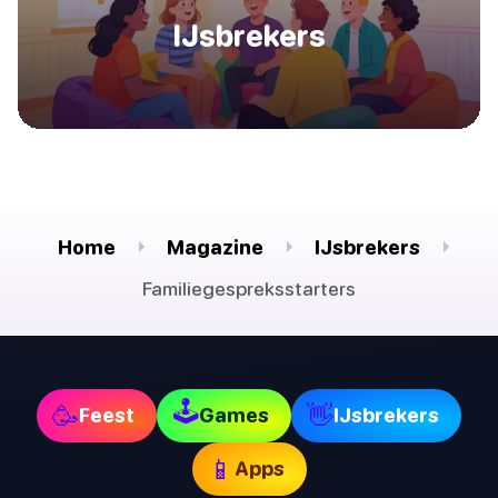
IJsbrekers
Home
Magazine
IJsbrekers
Familiegespreksstarters
🕹
🥳
👋
Feest
Games
IJsbrekers
📱
Apps