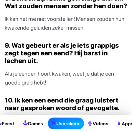
Wat zouden mensen zonder hen doen?
Ik kan het me niet voorstellen! Mensen zouden hun
kwakende geluiden zeker missen!
9. Wat gebeurt er als je iets grappigs
zegt tegen een eend? Hij barst in
lachen uit.
Als je eenden hoort kwaken, weet je dat je een
goede grap hebt!
2
10. Ik ken een eend die graag luistert
naar gesproken woord of gevogelte.
Bedoel je luisteren naar poëzie of luisteren naar
🕹

👋
🍿
📱
Feest
Games
IJsbrekers
Videos
App
andere soorten vogels die praten?