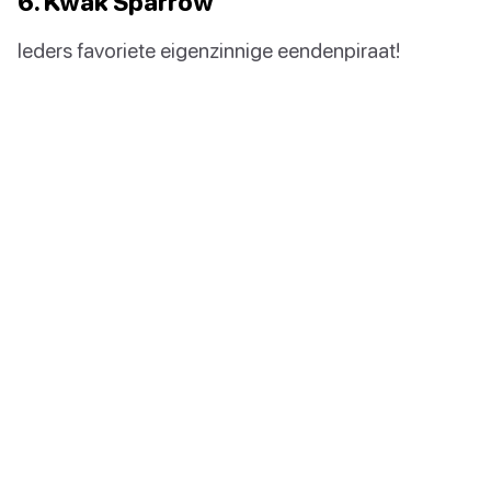
6. Kwak Sparrow
Ieders favoriete eigenzinnige eendenpiraat!