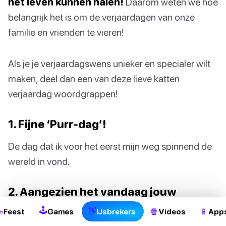
het leven kunnen halen!
Daarom weten we hoe
belangrijk het is om de verjaardagen van onze
familie en vrienden te vieren!
Als je je verjaardagswens unieker en specialer wilt
maken, deel dan een van deze lieve katten
verjaardag woordgrappen!
1. Fijne ‘Purr-dag’!
De dag dat ik voor het eerst mijn weg spinnend de
wereld in vond.
2
2. Aangezien het vandaag jouw
verjaardag is, hoop ik dat je een ‘muis-
🕹

👋
🍿
📱
Feest
Games
IJsbrekers
Videos
App
dag’ hebt!