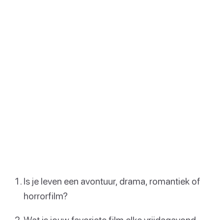
Is je leven een avontuur, drama, romantiek of
horrorfilm?
Wat is jouw favoriete film elke vrijdagavond