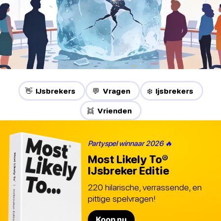
👋 IJsbrekers
💬 Vragen
❄️ Ijsbrekers
👯 Vrienden
Partyspel winnaar 2026 🔥
Most Likely To®
IJsbreker Editie
220 hilarische, verrassende, en
pittige spelvragen!
Koop nu